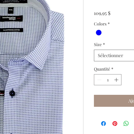
Prix
109,95 $
Colors
*
Size
*
Sélectionner
Quantité
*
Aj