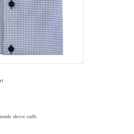
rt
inside sleeve cuffs