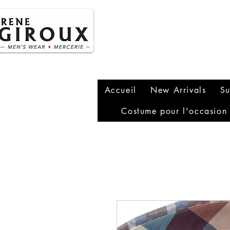
P
1
Accueil
New Arrivals
Su
Costume pour l'occasion