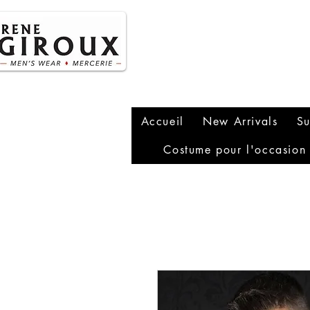
P
1
Accueil
New Arrivals
Su
Costume pour l'occasion