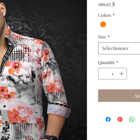
Prix
199,95 $
Colors
*
Size
*
Sélectionner
Quantité
*
Aj