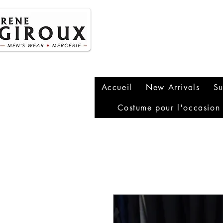
P
1
Accueil
New Arrivals
Su
Costume pour l'occasion