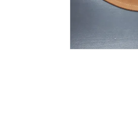
Do you need help?
Track your order
Contact Us
About Us
Gift Card