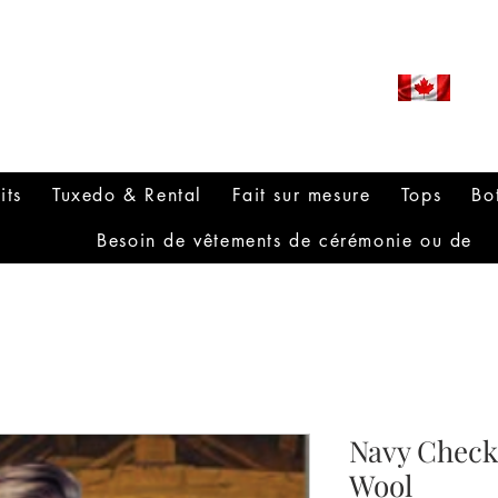
ROUDLY CANADIAN SINCE
971
its
Tuxedo & Rental
Fait sur mesure
Tops
Bo
Besoin de vêtements de cérémonie ou de
Navy Check 
Wool