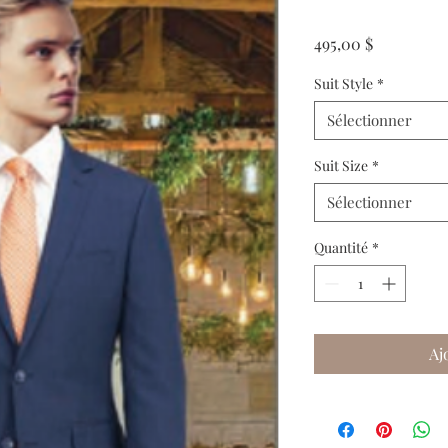
Prix
495,00 $
Suit Style
*
Sélectionner
Suit Size
*
Sélectionner
Quantité
*
Aj