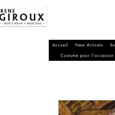
P
1
Accueil
New Arrivals
Su
Costume pour l'occasion