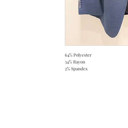
64% Polyester
34% Rayon
2% Spandex
Do you need help?