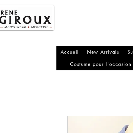
P
1
Accueil
New Arrivals
Su
Costume pour l'occasion